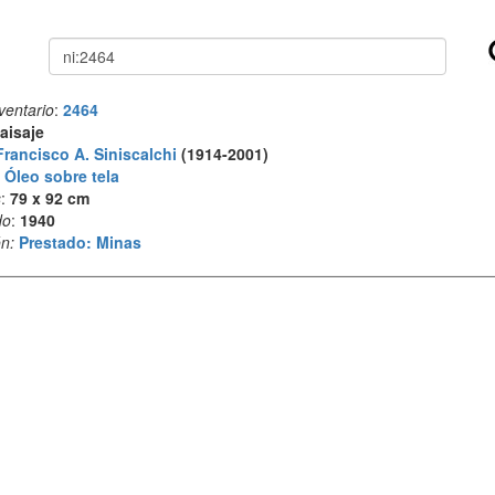
Buscar
ventario
:
2464
aisaje
Francisco A. Siniscalchi
(1914-2001)
:
Óleo sobre tela
s
:
79 x 92 cm
do
:
1940
n:
Prestado: Minas