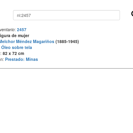
Buscar
ventario
:
2457
igura de mujer
Melchor Méndez Magariños
(1885-1945)
:
Óleo sobre tela
s
:
82 x 72 cm
n:
Prestado: Minas