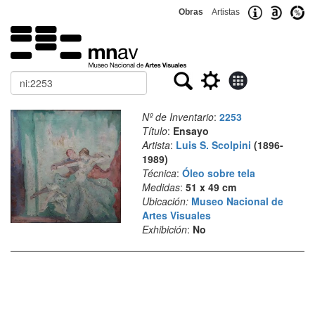
Obras
Artistas
Buscar
Nº de Inventario
:
2253
Título
:
Ensayo
Artista
:
Luis S. Scolpini
(1896-
1989)
Técnica
:
Óleo sobre tela
Medidas
:
51 x 49 cm
Ubicación:
Museo Nacional de
Artes Visuales
Exhibición
:
No