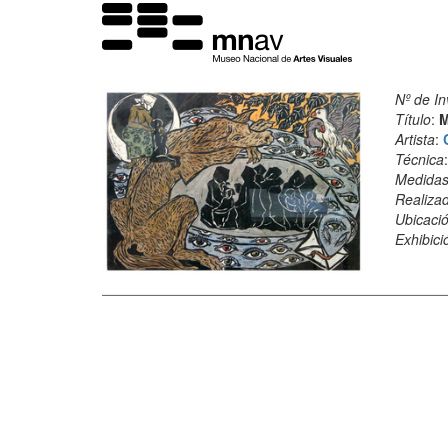
Nº de In
Título
:
M
Artista
:
Técnica
Medida
Realiza
Ubicació
Exhibici