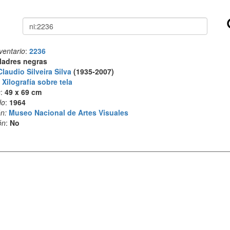
Buscar
ventario
:
2236
adres negras
Claudio Silveira Silva
(1935-2007)
:
Xilografía sobre tela
s
:
49 x 69 cm
do
:
1964
n:
Museo Nacional de Artes Visuales
ón
:
No