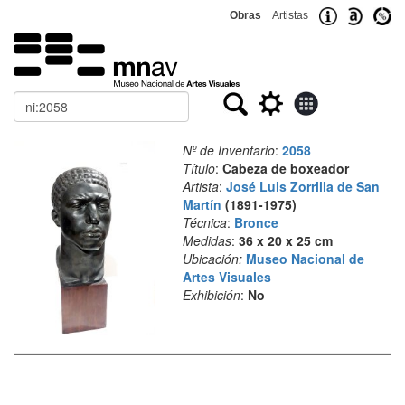
Obras
Artistas
Buscar
Nº de Inventario
:
2058
Título
:
Cabeza de boxeador
Artista
:
José Luis Zorrilla de San
Martín
(1891-1975)
Técnica
:
Bronce
Medidas
:
36 x 20 x 25 cm
Ubicación:
Museo Nacional de
Artes Visuales
Exhibición
:
No