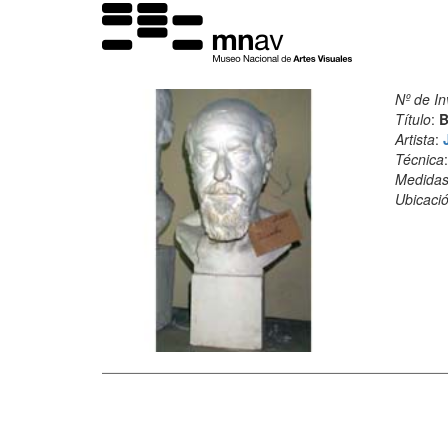
Nº de In
Título
:
B
Artista
:
Técnica
Medida
Ubicació