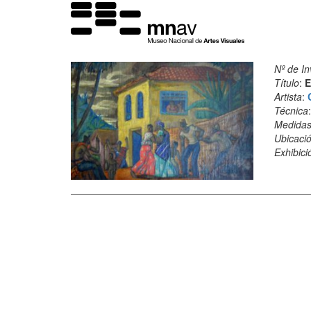
Nº de In
Título
:
E
Artista
:
Técnica
Medida
Ubicació
Exhibici