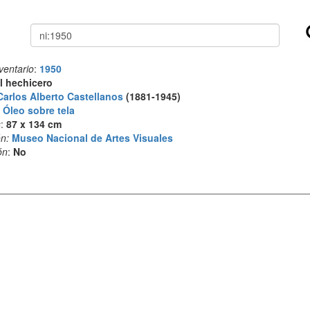
Buscar
ventario
:
1950
l hechicero
Carlos Alberto Castellanos
(1881-1945)
:
Óleo sobre tela
s
:
87 x 134 cm
n:
Museo Nacional de Artes Visuales
ón
:
No