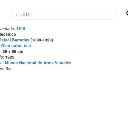
Buscar
ventario
:
1616
ecánico
Rafael Barradas
(1890-1929)
:
Óleo sobre tela
s
:
89 x 66 cm
do
:
1925
n:
Museo Nacional de Artes Visuales
ón
:
No