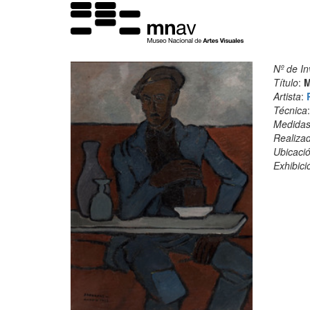
Nº de In
Título
:
M
Artista
:
Técnica
Medida
Realiza
Ubicació
Exhibici