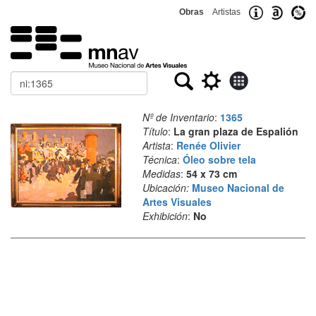
Obras
Artistas
Buscar
Nº de Inventario
:
1365
Título
:
La gran plaza de Espalión
Artista
:
Renée Olivier
Técnica
:
Óleo sobre tela
Medidas
:
54 x 73 cm
Ubicación:
Museo Nacional de
Artes Visuales
Exhibición
:
No