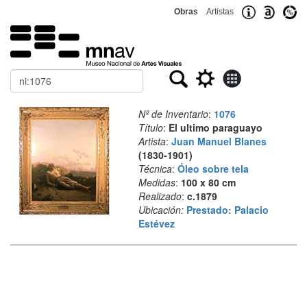
Obras
Artistas
Buscar
Nº de Inventario
:
1076
Título
:
El ultimo paraguayo
Artista
:
Juan Manuel Blanes
(1830-1901)
Técnica
:
Óleo sobre tela
Medidas
:
100 x 80 cm
Realizado
:
c.1879
Ubicación:
Prestado: Palacio
Estévez