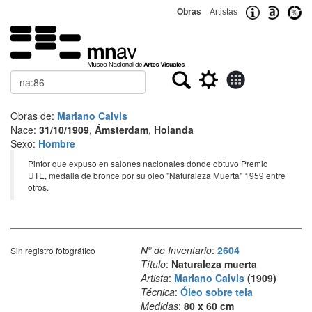
Obras
Artistas
Buscar
Obras de:
Mariano Calvis
Nace:
31/10/1909
,
Ámsterdam
,
Holanda
Sexo:
Hombre
Pintor que expuso en salones nacionales donde obtuvo Premio
UTE, medalla de bronce por su óleo "Naturaleza Muerta" 1959 entre
otros.
Nº de Inventario
:
2604
Sin registro fotográfico
Título
:
Naturaleza muerta
Artista
:
Mariano Calvis
(1909)
Técnica
:
Óleo sobre tela
Medidas
:
80 x 60 cm