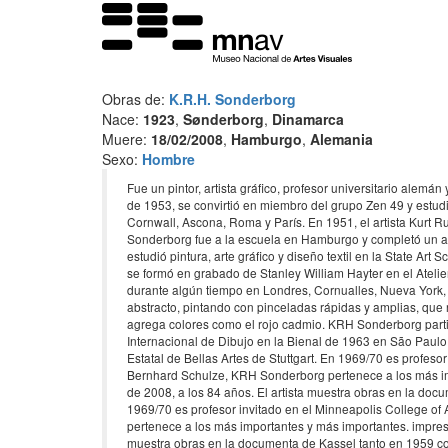
Obras de:
K.R.H. Sonderborg
Nace:
1923
,
Sønderborg
,
Dinamarca
Muere:
18/02/2008
,
Hamburgo
,
Alemania
Sexo:
Hombre
Fue un pintor, artista gráfico, profesor universitario alemá
de 1953, se convirtió en miembro del grupo Zen 49 y estudi
Cornwall, Ascona, Roma y París. En 1951, el artista Kurt 
Sonderborg fue a la escuela en Hamburgo y completó un a
estudió pintura, arte gráfico y diseño textil en la State 
se formó en grabado de Stanley William Hayter en el Atelier
durante algún tiempo en Londres, Cornualles, Nueva York,
abstracto, pintando con pinceladas rápidas y amplias, que r
agrega colores como el rojo cadmio. KRH Sonderborg partic
Internacional de Dibujo en la Bienal de 1963 en São Paulo
Estatal de Bellas Artes de Stuttgart. En 1969/70 es profesor
Bernhard Schulze, KRH Sonderborg pertenece a los más im
de 2008, a los 84 años. El artista muestra obras en la doc
1969/70 es profesor invitado en el Minneapolis College of 
pertenece a los más importantes y más importantes. impres
muestra obras en la documenta de Kassel tanto en 1959 com