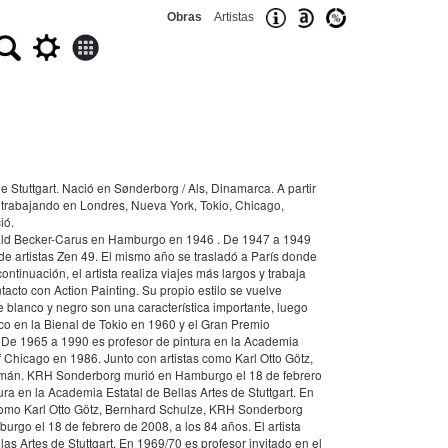
Obras
Artistas
de Stuttgart. Nació en Sønderborg / Als, Dinamarca. A partir
o trabajando en Londres, Nueva York, Tokio, Chicago,
ió.
wald Becker-Carus en Hamburgo en 1946 . De 1947 a 1949
 de artistas Zen 49. El mismo año se trasladó a París donde
tinuación, el artista realiza viajes más largos y trabaja
to con Action Painting. Su propio estilo se vuelve
e blanco y negro son una característica importante, luego
co en la Bienal de Tokio en 1960 y el Gran Premio
. De 1965 a 1990 es profesor de pintura en la Academia
of Chicago en 1986. Junto con artistas como Karl Otto Götz,
lemán. KRH Sonderborg murió en Hamburgo el 18 de febrero
a en la Academia Estatal de Bellas Artes de Stuttgart. En
as como Karl Otto Götz, Bernhard Schulze, KRH Sonderborg
go el 18 de febrero de 2008, a los 84 años. El artista
 Artes de Stuttgart. En 1969/70 es profesor invitado en el