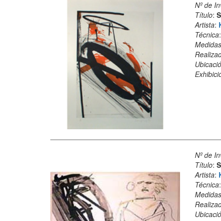
Nº de In
Título
:
S
Artista
:
Técnica
Medida
Realiza
Ubicació
Exhibici
Nº de In
Título
:
S
Artista
:
Técnica
Medida
Realiza
Ubicació