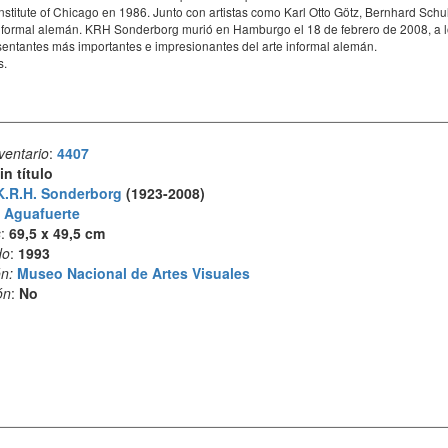
Institute of Chicago en 1986. Junto con artistas como Karl Otto Götz, Bernhard Sc
nformal alemán. KRH Sonderborg murió en Hamburgo el 18 de febrero de 2008, a los
ntantes más importantes e impresionantes del arte informal alemán.
s.
ventario
:
4407
in título
K.R.H. Sonderborg
(1923-2008)
:
Aguafuerte
s
:
69,5 x 49,5 cm
do
:
1993
n:
Museo Nacional de Artes Visuales
ón
:
No