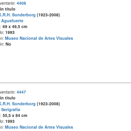
ventario
:
4408
in título
K.R.H. Sonderborg
(1923-2008)
:
Aguafuerte
s
:
69 x 49,5 cm
do
:
1993
n:
Museo Nacional de Artes Visuales
ón
:
No
ventario
:
4447
in título
K.R.H. Sonderborg
(1923-2008)
:
Serigrafía
s
:
55,5 x 84 cm
do
:
1993
n:
Museo Nacional de Artes Visuales