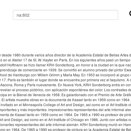
Buscar
n y desde 1980 durante varios años director de la Academia Estatal de Bellas Artes 
ó en el Atelier 17 de St. W. Hayter en París. En los siguientes años pasó un tiemp
Rudolf Hoffmann se hizo llamar KRH Sonderborg, en honor a la ciudad en la que nac
prendizaje de comerciante en 1939. Se convirtió en alumno privado del pintor E
Art School de Hamburgo con Willem Grimm y Maria May. En 1953 se incorporó al grupo
 17. París es también el lugar donde se encuentra por primera vez el taquismo. A con
 Ascona, Roma y París nuevamente. En Nueva York, KRH Sonderborg entra en contac
evelan el proceso pictórico, con aplicación espontánea del color. Los contrastes d
ipa en la Bienal de Venecia de 1958. Es galardonado con el Premio de Arte Gráfi
. El artista muestra obras en la documenta de Kassel tanto en 1959 como en 1964
 invitado en el Minneapolis College of Art and Design, así como en el Art Institute 
portantes y más importantes. impresionantes representantes del arte informal a
umenta de Kassel tanto en 1959 como en 1964. De 1965 a 1990 es profesor de pintur
Art and Design, así como en el Art Institute of Chicago en 1986. Junto con artist
ionantes representantes del arte informal alemán. KRH Sonderborg murió en Hambur
o en 1964. De 1965 a 1990 es profesor de pintura en la Academia Estatal de Bellas