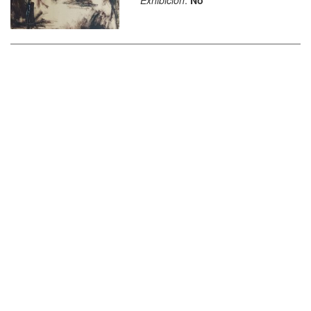
Exhibición
:
No