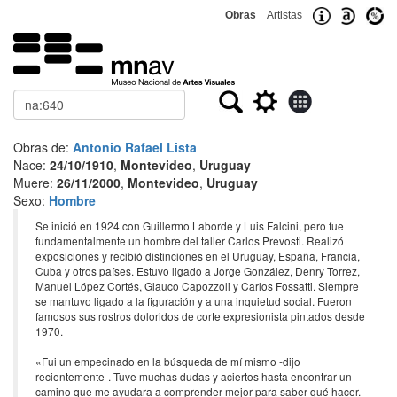
Obras
Artistas
Buscar
Obras de:
Antonio Rafael Lista
Nace:
24/10/1910
,
Montevideo
,
Uruguay
Muere:
26/11/2000
,
Montevideo
,
Uruguay
Sexo:
Hombre
Se inició en 1924 con Guillermo Laborde y Luis Falcini, pero fue
fundamentalmente un hombre del taller Carlos Prevosti. Realizó
exposiciones y recibió distinciones en el Uruguay, España, Francia,
Cuba y otros países. Estuvo ligado a Jorge González, Denry Torrez,
Manuel López Cortés, Glauco Capozzoli y Carlos Fossatti. Siempre
se mantuvo ligado a la figuración y a una inquietud social. Fueron
famosos sus rostros doloridos de corte expresionista pintados desde
1970.
«Fui un empecinado en la búsqueda de mí mismo -dijo
recientemente-. Tuve muchas dudas y aciertos hasta encontrar un
camino que me ayudara a comprender mejor para saber qué hacer.