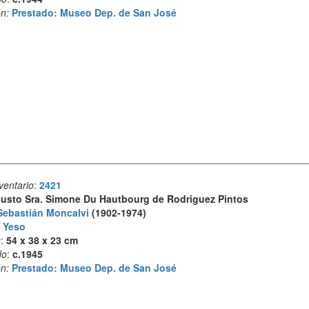
n:
Prestado: Museo Dep. de San José
ventario
:
2421
usto Sra. Simone Du Hautbourg de Rodriguez Pintos
Sebastián Moncalvi
(1902-1974)
:
Yeso
s
:
54 x 38 x 23 cm
do
:
c.1945
n:
Prestado: Museo Dep. de San José