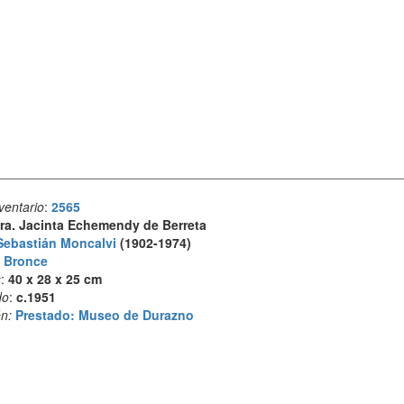
ventario
:
2565
ra. Jacinta Echemendy de Berreta
Sebastián Moncalvi
(1902-1974)
:
Bronce
s
:
40 x 28 x 25 cm
do
:
c.1951
n:
Prestado: Museo de Durazno