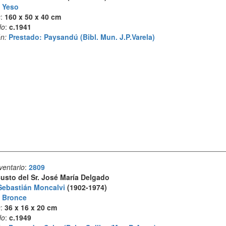
:
Yeso
s
:
160 x 50 x 40 cm
do
:
c.1941
n:
Prestado: Paysandú (Bibl. Mun. J.P.Varela)
ventario
:
2809
usto del Sr. José María Delgado
Sebastián Moncalvi
(1902-1974)
:
Bronce
s
:
36 x 16 x 20 cm
do
:
c.1949