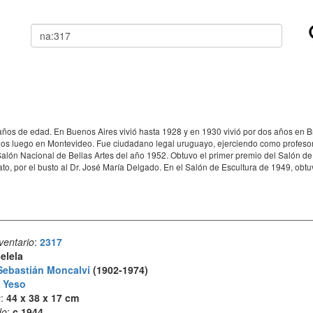
Buscar
1 años de edad. En Buenos Aires vivió hasta 1928 y en 1930 vivió por dos años en 
olos luego en Montevideo. Fue ciudadano legal uruguayo, ejerciendo como profesor 
alón Nacional de Bellas Artes del año 1952.​ Obtuvo el primer premio del Salón de 
o, por el busto al Dr. José María Delgado.​ En el Salón de Escultura de 1949, obtuv
ventario
:
2317
elela
Sebastián Moncalvi
(1902-1974)
:
Yeso
s
:
44 x 38 x 17 cm
do
:
c.1944