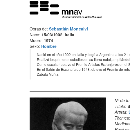
Obras de:
Sebastián Moncalvi
Nace:
15/03/1902
,
Italia
Muere:
1974
Sexo:
Hombre
Nació en el año 1902 en Italia y llegó a Argentina a los 2
Realizó los primeros estudios en su tierra natal, ampliánd
Como escultor obtuvo el Premio Artistas Extranjeros en el S
En el Salón de Escultura de 1948, obtuvo el Premio de retrat
Zabala Muñiz.
Nº de In
Título
:
B
Artista
:
Técnica
Medida
Realiza