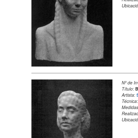
Ubicació
Nº de In
Título
:
B
Artista
:
Técnica
Medida
Realiza
Ubicació