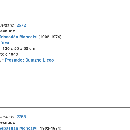
ventario
:
2572
esnudo
Sebastián Moncalvi
(1902-1974)
:
Yeso
s
:
130 x 50 x 60 cm
do
:
c.1943
n:
Prestado: Durazno Liceo
ventario
:
2765
esnudo
Sebastián Moncalvi
(1902-1974)