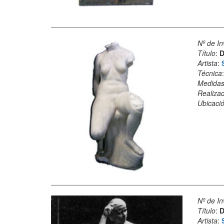
Nº de In
Título
:
D
Artista
:
Técnica
Medida
Realiza
Ubicació
Nº de In
Título
:
D
Artista
: