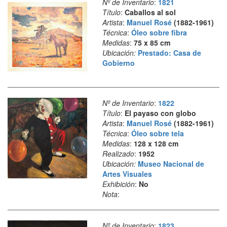
Nº de Inventario
:
1821
Título
:
Caballos al sol
Artista
:
Manuel Rosé
(1882-1961)
Técnica
:
Óleo sobre fibra
Medidas
:
75 x 85 cm
Ubicación:
Prestado: Casa de
Gobierno
Nº de Inventario
:
1822
Título
:
El payaso con globo
Artista
:
Manuel Rosé
(1882-1961)
Técnica
:
Óleo sobre tela
Medidas
:
128 x 128 cm
Realizado
:
1952
Ubicación:
Museo Nacional de
Artes Visuales
Exhibición
:
No
Nota
:
Nº de Inventario
:
1823