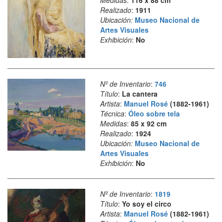
Medidas
:
116 x 88 cm
Realizado
:
1911
Ubicación:
Museo Nacional de
Artes Visuales
Exhibición
:
No
Nº de Inventario
:
746
Título
:
La cantera
Artista
:
Manuel Rosé
(1882-1961)
Técnica
:
Óleo sobre tela
Medidas
:
85 x 92 cm
Realizado
:
1924
Ubicación:
Museo Nacional de
Artes Visuales
Exhibición
:
No
Nº de Inventario
:
1819
Título
:
Yo soy el circo
Artista
:
Manuel Rosé
(1882-1961)