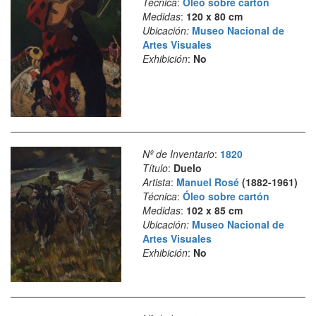
Técnica
:
Óleo sobre cartón
Medidas
:
120 x 80 cm
Ubicación:
Museo Nacional de
Artes Visuales
Exhibición
:
No
Nº de Inventario
:
1820
Título
:
Duelo
Artista
:
Manuel Rosé
(1882-1961)
Técnica
:
Óleo sobre cartón
Medidas
:
102 x 85 cm
Ubicación:
Museo Nacional de
Artes Visuales
Exhibición
:
No