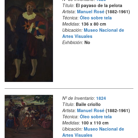
Título
:
El payaso de la pelota
Artista
:
Manuel Rosé
(1882-1961)
Técnica
:
Óleo sobre tela
Medidas
:
136 x 80 cm
Ubicación:
Museo Nacional de
Artes Visuales
Exhibición
:
No
Nº de Inventario
:
1824
Título
:
Baile criollo
Artista
:
Manuel Rosé
(1882-1961)
Técnica
:
Óleo sobre tela
Medidas
:
100 x 110 cm
Ubicación:
Museo Nacional de
Artes Visuales