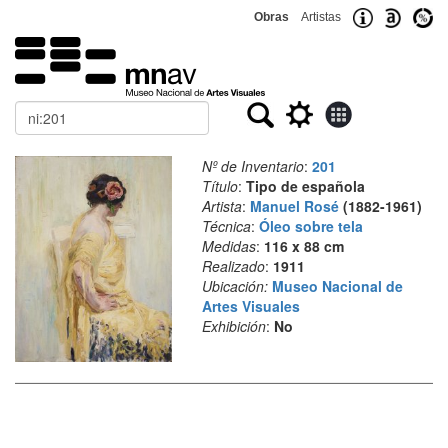
Obras
Artistas
Buscar
Nº de Inventario
:
201
Título
:
Tipo de española
Artista
:
Manuel Rosé
(1882-1961)
Técnica
:
Óleo sobre tela
Medidas
:
116 x 88 cm
Realizado
:
1911
Ubicación:
Museo Nacional de
Artes Visuales
Exhibición
:
No