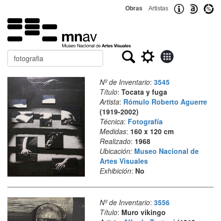
Obras
Artistas
Buscar
Nº de Inventario
:
3545
Título
:
Tocata y fuga
Artista
:
Rómulo Roberto Aguerre
(1919-2002)
Técnica
:
Fotografía
Medidas
:
160 x 120 cm
Realizado
:
1968
Ubicación:
Museo Nacional de
Artes Visuales
Exhibición
:
No
Nº de Inventario
:
3556
Título
:
Muro vikingo