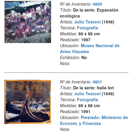
Nº de Inventario
:
4800
Título
:
De la serie: Expansión
ecológica
Artista
:
Julio Testoni
(1948)
Técnica
:
Fotografía
Medidas
:
88 x 88 cm
Realizado
:
1987
Ubicación:
Museo Nacional de
Artes Visuales
Exhibición
:
No
Nota
:
Nº de Inventario
:
4801
Título
:
De la serie: Italia Ieri
Artista
:
Julio Testoni
(1948)
Técnica
:
Fotografía
Medidas
:
88 x 88 cm
Realizado
:
1991
Ubicación:
Prestado: Ministerio de
Econom. y Finanzas
Nota
: