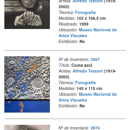
Artista
:
Alfredo Testoni
(1919-
2003)
Técnica
:
Fotografía
Medidas
:
102 x 106,5 cm
Realizado
:
1959
Ubicación:
Museo Nacional de
Artes Visuales
Exhibición
:
No
Nº de Inventario
:
3567
Título
:
Costa azul
Artista
:
Alfredo Testoni
(1919-
2003)
Técnica
:
Fotografía
Medidas
:
145 x 115 cm
Ubicación:
Museo Nacional de
Artes Visuales
Exhibición
:
No
Nº de Inventario
:
3974