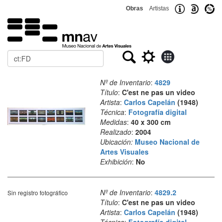
Obras
Artistas
Buscar
Nº de Inventario
:
4829
Título
:
C'est ne pas un video
Artista
:
Carlos Capelán
(1948)
Técnica
:
Fotografía digital
Medidas
:
40 x 300 cm
Realizado
:
2004
Ubicación:
Museo Nacional de
Artes Visuales
Exhibición
:
No
Nº de Inventario
:
4829.2
Sin registro fotográfico
Título
:
C'est ne pas un video
Artista
:
Carlos Capelán
(1948)