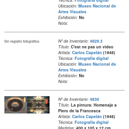
Técnica
:
Fotografía digital
Ubicación:
Museo Nacional de
Artes Visuales
Exhibición
:
No
Nota
:
Nº de Inventario
:
4829.3
Sin registro fotográfico
Título
:
C'est ne pas un video
Artista
:
Carlos Capelán
(1948)
Técnica
:
Fotografía digital
Ubicación:
Museo Nacional de
Artes Visuales
Exhibición
:
No
Nota
:
Nº de Inventario
:
4830
Título
:
La pintura: Homenaje a
Piero de la Francesca
Artista
:
Carlos Capelán
(1948)
Técnica
:
Fotografía digital
Medidas
:
400 x 105 x 12 cm