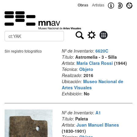
Obras
Artistas
Buscar
Nº de Inventario
:
6620C
Sin registro fotográfico
Título
:
Astromelia - 3 - Silla
Artista
:
María Clara Rossi
(1944)
Técnica
:
Objeto
Realizado
:
2016
Ubicación:
Museo Nacional de
Artes Visuales
Exhibición
:
No
Nº de Inventario
:
A1
Título
:
Paleta
Artista
:
Juan Manuel Blanes
(1830-1901)