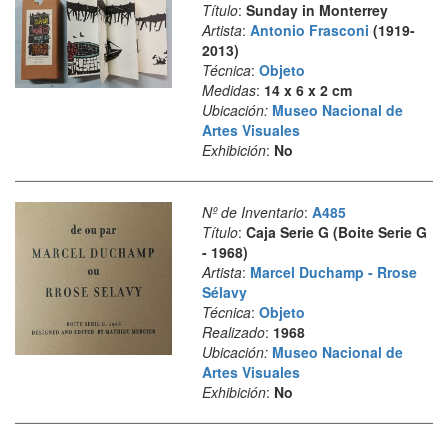
Título
:
Sunday in Monterrey
Artista
:
Antonio Frasconi
(1919-
2013)
Técnica
:
Objeto
Medidas
:
14 x 6 x 2 cm
Ubicación:
Museo Nacional de
Artes Visuales
Exhibición
:
No
Nº de Inventario
:
A485
Título
:
Caja Serie G (Boite Serie G
- 1968)
Artista
:
Marcel Duchamp - Rrose
Sélavy
Técnica
:
Objeto
Realizado
:
1968
Ubicación:
Museo Nacional de
Artes Visuales
Exhibición
:
No