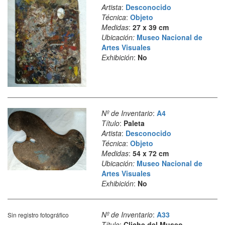
Artista
:
Desconocido
Técnica
:
Objeto
Medidas
:
27 x 39 cm
Ubicación:
Museo Nacional de
Artes Visuales
Exhibición
:
No
Nº de Inventario
:
A4
Título
:
Paleta
Artista
:
Desconocido
Técnica
:
Objeto
Medidas
:
54 x 72 cm
Ubicación:
Museo Nacional de
Artes Visuales
Exhibición
:
No
Nº de Inventario
:
A33
Sin registro fotográfico
Título
:
Cliche del Museo