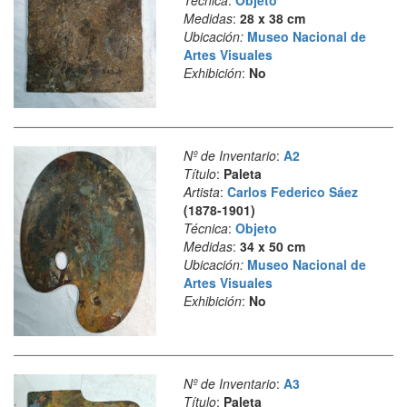
Técnica
:
Objeto
Medidas
:
28 x 38 cm
Ubicación:
Museo Nacional de
Artes Visuales
Exhibición
:
No
Nº de Inventario
:
A2
Título
:
Paleta
Artista
:
Carlos Federico Sáez
(1878-1901)
Técnica
:
Objeto
Medidas
:
34 x 50 cm
Ubicación:
Museo Nacional de
Artes Visuales
Exhibición
:
No
Nº de Inventario
:
A3
Título
:
Paleta