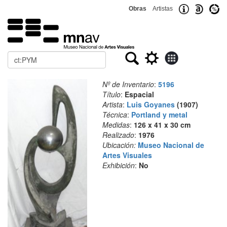
Obras
Artistas
Buscar
Nº de Inventario
:
5196
Título
:
Espacial
Artista
:
Luis Goyanes
(1907)
Técnica
:
Portland y metal
Medidas
:
126 x 41 x 30 cm
Realizado
:
1976
Ubicación:
Museo Nacional de
Artes Visuales
Exhibición
:
No