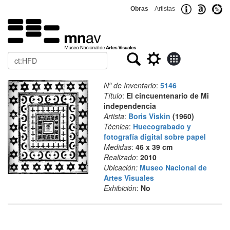
Obras
Artistas
Buscar
Nº de Inventario
:
5146
Título
:
El cincuentenario de Mi
independencia
Artista
:
Boris Viskin
(1960)
Técnica
:
Huecograbado y
fotografía digital sobre papel
Medidas
:
46 x 39 cm
Realizado
:
2010
Ubicación:
Museo Nacional de
Artes Visuales
Exhibición
:
No