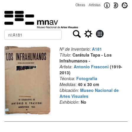
Obras
Artistas
Buscar
Nº de Inventario
:
A181
Título
:
Carátula Tapa - Los
Infrahumanos -
Artista
:
Antonio Frasconi
(1919-
2013)
Técnica
:
Fotografía
Medidas
:
40 x 30 cm
Ubicación:
Museo Nacional de
Artes Visuales
Exhibición
:
No