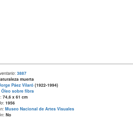
ventario
:
3887
aturaleza muerta
Jorge Páez Vilaró
(1922-1994)
:
Óleo sobre fibra
s
:
74,6 x 61 cm
do
:
1956
n:
Museo Nacional de Artes Visuales
ón
:
No