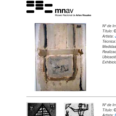
Nº de In
Título
:
C
Artista
:
Técnica
Medida
Realiza
Ubicació
Exhibici
Nº de In
Título
:
C
Artista
: