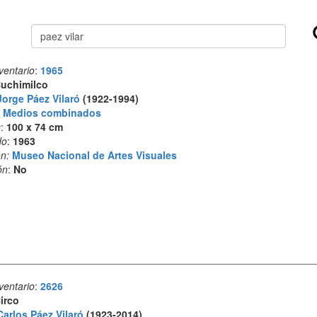
Buscar
ventario
:
1965
uchimilco
Jorge Páez Vilaró
(1922-1994)
:
Medios combinados
s
:
100 x 74 cm
do
:
1963
n:
Museo Nacional de Artes Visuales
ón
:
No
ventario
:
2626
irco
Carlos Páez Vilaró
(1923-2014)