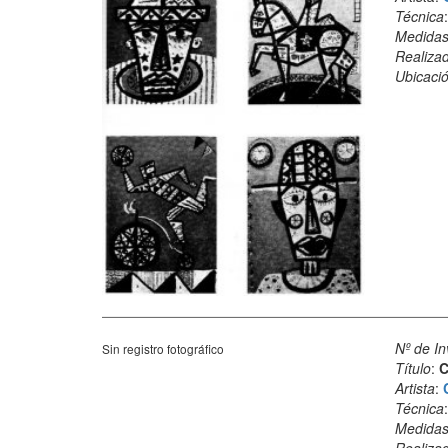
Técnica
Medida
Realiza
Ubicació
Nº de In
Sin registro fotográfico
Título
:
C
Artista
:
Técnica
Medida
Realiza