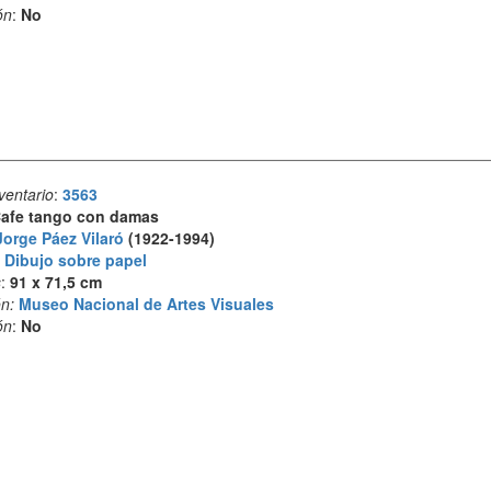
ón
:
No
ventario
:
3563
afe tango con damas
Jorge Páez Vilaró
(1922-1994)
:
Dibujo sobre papel
s
:
91 x 71,5 cm
n:
Museo Nacional de Artes Visuales
ón
:
No