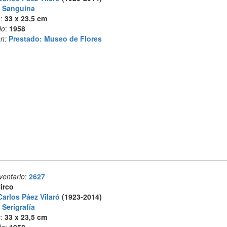
:
Sanguina
s
:
33 x 23,5 cm
do
:
1958
n:
Prestado: Museo de Flores
ventario
:
2627
irco
Carlos Páez Vilaró
(1923-2014)
:
Serigrafía
s
:
33 x 23,5 cm
do
:
1958