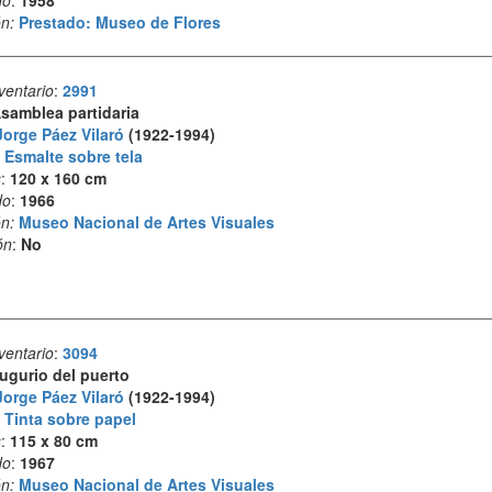
n:
Prestado: Museo de Flores
ventario
:
2991
samblea partidaria
Jorge Páez Vilaró
(1922-1994)
:
Esmalte sobre tela
s
:
120 x 160 cm
do
:
1966
n:
Museo Nacional de Artes Visuales
ón
:
No
ventario
:
3094
ugurio del puerto
Jorge Páez Vilaró
(1922-1994)
:
Tinta sobre papel
s
:
115 x 80 cm
do
:
1967
n:
Museo Nacional de Artes Visuales