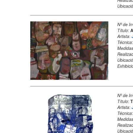
Ubicació
Nº de In
Título
:
A
Artista
:
Técnica
Medida
Realiza
Ubicació
Exhibici
Nº de In
Título
:
T
Artista
:
Técnica
Medida
Realiza
Ubicació