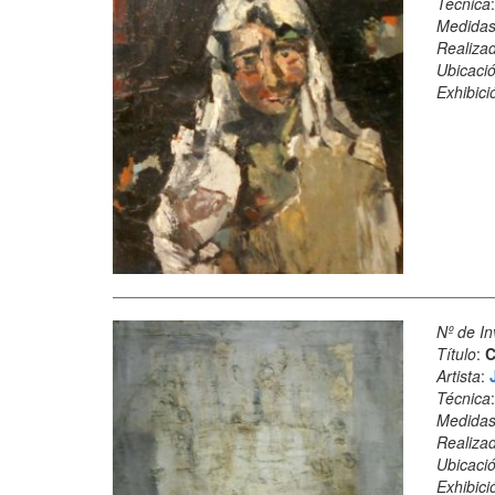
Técnica
Medida
Realiza
Ubicació
Exhibici
Nº de In
Título
:
C
Artista
:
Técnica
Medida
Realiza
Ubicació
Exhibici