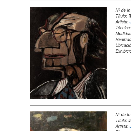
Nº de In
Título
:
R
Artista
:
Técnica
Medida
Realiza
Ubicació
Exhibici
Nº de In
Título
:
J
Artista
: