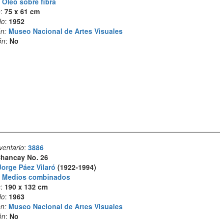
:
Óleo sobre fibra
s
:
75 x 61 cm
do
:
1952
n:
Museo Nacional de Artes Visuales
ón
:
No
ventario
:
3886
hancay No. 26
Jorge Páez Vilaró
(1922-1994)
:
Medios combinados
s
:
190 x 132 cm
do
:
1963
n:
Museo Nacional de Artes Visuales
ón
:
No