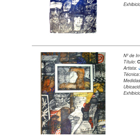
Exhibici
Nº de In
Título
:
C
Artista
:
Técnica
Medida
Ubicació
Exhibici