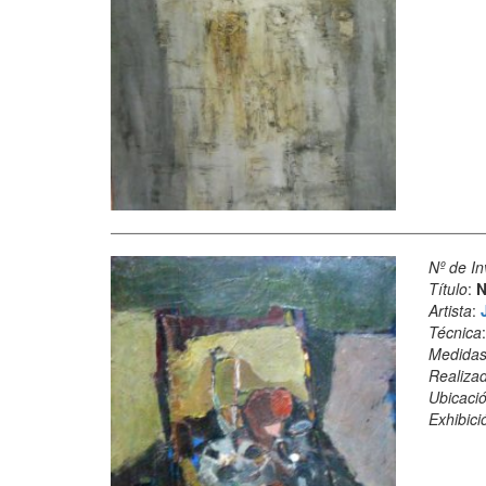
Nº de In
Título
:
N
Artista
:
Técnica
Medida
Realiza
Ubicació
Exhibici