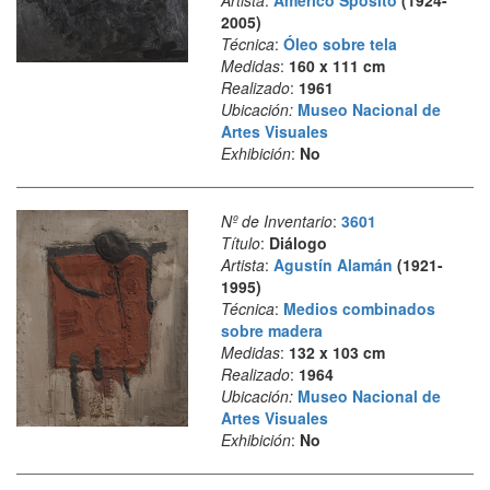
Artista
:
Américo Spósito
(1924-
2005)
Técnica
:
Óleo sobre tela
Medidas
:
160 x 111 cm
Realizado
:
1961
Ubicación:
Museo Nacional de
Artes Visuales
Exhibición
:
No
Nº de Inventario
:
3601
Título
:
Diálogo
Artista
:
Agustín Alamán
(1921-
1995)
Técnica
:
Medios combinados
sobre madera
Medidas
:
132 x 103 cm
Realizado
:
1964
Ubicación:
Museo Nacional de
Artes Visuales
Exhibición
:
No