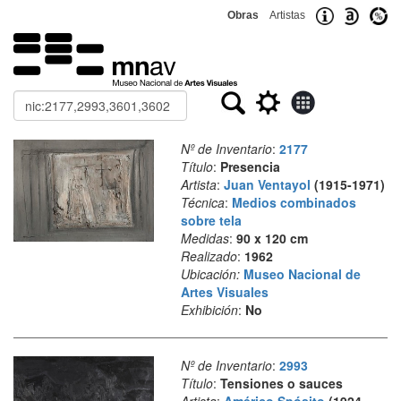
Obras
Artistas
Buscar
Nº de Inventario
:
2177
Título
:
Presencia
Artista
:
Juan Ventayol
(1915-1971)
Técnica
:
Medios combinados
sobre tela
Medidas
:
90 x 120 cm
Realizado
:
1962
Ubicación:
Museo Nacional de
Artes Visuales
Exhibición
:
No
Nº de Inventario
:
2993
Título
:
Tensiones o sauces