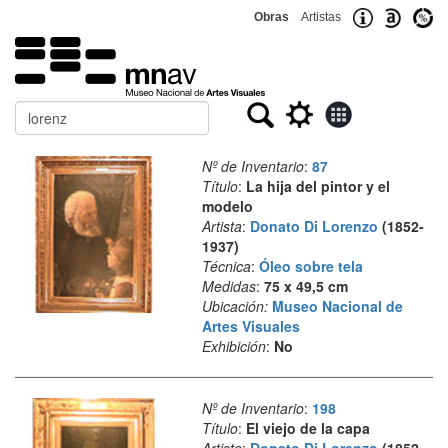
Obras
Artistas
Buscar
Nº de Inventario
:
87
Título
:
La hija del pintor y el
modelo
Artista
:
Donato Di Lorenzo
(1852-
1937)
Técnica
:
Óleo sobre tela
Medidas
:
75 x 49,5 cm
Ubicación:
Museo Nacional de
Artes Visuales
Exhibición
:
No
Nº de Inventario
:
198
Título
:
El viejo de la capa