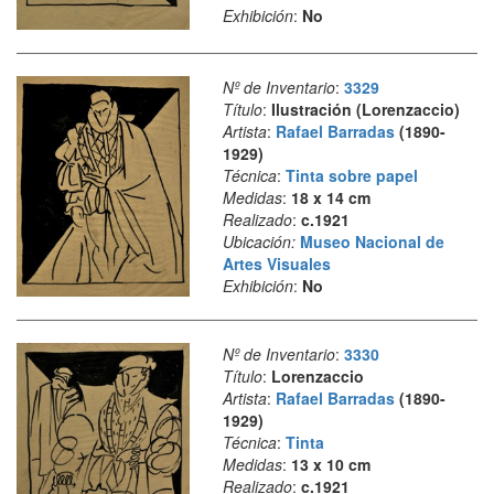
Exhibición
:
No
Nº de Inventario
:
3329
Título
:
Ilustración (Lorenzaccio)
Artista
:
Rafael Barradas
(1890-
1929)
Técnica
:
Tinta sobre papel
Medidas
:
18 x 14 cm
Realizado
:
c.1921
Ubicación:
Museo Nacional de
Artes Visuales
Exhibición
:
No
Nº de Inventario
:
3330
Título
:
Lorenzaccio
Artista
:
Rafael Barradas
(1890-
1929)
Técnica
:
Tinta
Medidas
:
13 x 10 cm
Realizado
:
c.1921