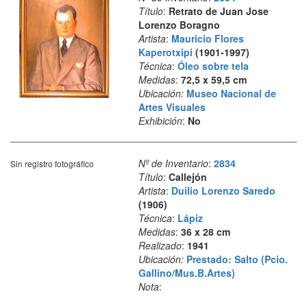
Título
:
Retrato de Juan Jose
Lorenzo Boragno
Artista
:
Mauricio Flores
Kaperotxipi
(1901-1997)
Técnica
:
Óleo sobre tela
Medidas
:
72,5 x 59,5 cm
Ubicación:
Museo Nacional de
Artes Visuales
Exhibición
:
No
Nº de Inventario
:
2834
Sin registro fotográfico
Título
:
Callejón
Artista
:
Duilio Lorenzo Saredo
(1906)
Técnica
:
Lápiz
Medidas
:
36 x 28 cm
Realizado
:
1941
Ubicación:
Prestado: Salto (Pcio.
Gallino/Mus.B.Artes)
Nota
: