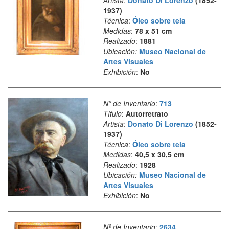
Artista
:
Donato Di Lorenzo
(1852-
1937)
Técnica
:
Óleo sobre tela
Medidas
:
78 x 51 cm
Realizado
:
1881
Ubicación:
Museo Nacional de
Artes Visuales
Exhibición
:
No
Nº de Inventario
:
713
Título
:
Autorretrato
Artista
:
Donato Di Lorenzo
(1852-
1937)
Técnica
:
Óleo sobre tela
Medidas
:
40,5 x 30,5 cm
Realizado
:
1928
Ubicación:
Museo Nacional de
Artes Visuales
Exhibición
:
No
Nº de Inventario
:
2634