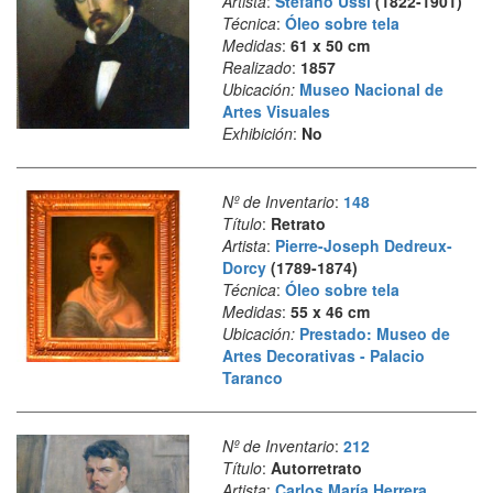
Artista
:
Stefano Ussi
(1822-1901)
Técnica
:
Óleo sobre tela
Medidas
:
61 x 50 cm
Realizado
:
1857
Ubicación:
Museo Nacional de
Artes Visuales
Exhibición
:
No
Nº de Inventario
:
148
Título
:
Retrato
Artista
:
Pierre-Joseph Dedreux-
Dorcy
(1789-1874)
Técnica
:
Óleo sobre tela
Medidas
:
55 x 46 cm
Ubicación:
Prestado: Museo de
Artes Decorativas - Palacio
Taranco
Nº de Inventario
:
212
Título
:
Autorretrato
Artista
:
Carlos María Herrera