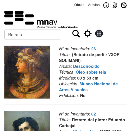
Obras
Artistas
Buscar
Nº de Inventario
:
26
Título
:
(Retrato de perfil: VXOR
SOLIMANI)
Artista
:
Desconocido
Técnica
:
Óleo sobre tela
Medidas
:
68 x 53 cm
Ubicación:
Museo Nacional de
Artes Visuales
Exhibición
:
No
Nº de Inventario
:
82
Título
:
Retrato del pintor Eduardo
Carbajal