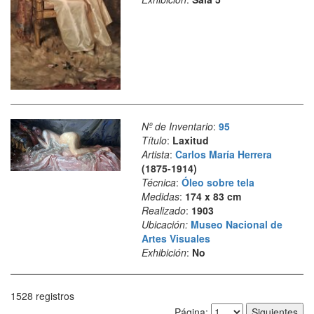
Nº de Inventario
:
95
Título
:
Laxitud
Artista
:
Carlos María Herrera
(1875-1914)
Técnica
:
Óleo sobre tela
Medidas
:
174 x 83 cm
Realizado
:
1903
Ubicación:
Museo Nacional de
Artes Visuales
Exhibición
:
No
1528 registros
Página
Página: