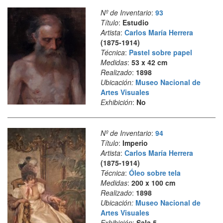
Nº de Inventario
:
93
Título
:
Estudio
Artista
:
Carlos María Herrera
(1875-1914)
Técnica
:
Pastel sobre papel
Medidas
:
53 x 42 cm
Realizado
:
1898
Ubicación:
Museo Nacional de
Artes Visuales
Exhibición
:
No
Nº de Inventario
:
94
Título
:
Imperio
Artista
:
Carlos María Herrera
(1875-1914)
Técnica
:
Óleo sobre tela
Medidas
:
200 x 100 cm
Realizado
:
1898
Ubicación:
Museo Nacional de
Artes Visuales
Exhibición
:
Sala 5