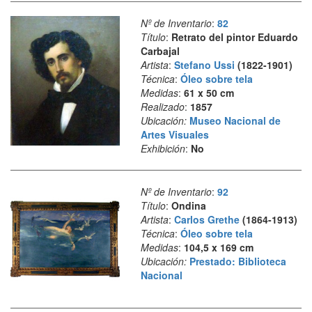
Nº de Inventario
:
82
Título
:
Retrato del pintor Eduardo
Carbajal
Artista
:
Stefano Ussi
(1822-1901)
Técnica
:
Óleo sobre tela
Medidas
:
61 x 50 cm
Realizado
:
1857
Ubicación:
Museo Nacional de
Artes Visuales
Exhibición
:
No
Nº de Inventario
:
92
Título
:
Ondina
Artista
:
Carlos Grethe
(1864-1913)
Técnica
:
Óleo sobre tela
Medidas
:
104,5 x 169 cm
Ubicación:
Prestado: Biblioteca
Nacional