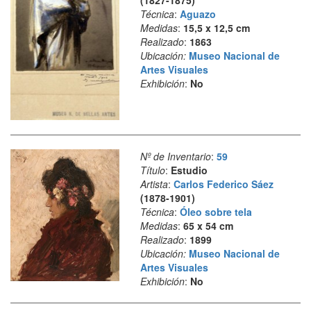
(1827-1875)
Técnica
:
Aguazo
Medidas
:
15,5 x 12,5 cm
Realizado
:
1863
Ubicación:
Museo Nacional de
Artes Visuales
Exhibición
:
No
Nº de Inventario
:
59
Título
:
Estudio
Artista
:
Carlos Federico Sáez
(1878-1901)
Técnica
:
Óleo sobre tela
Medidas
:
65 x 54 cm
Realizado
:
1899
Ubicación:
Museo Nacional de
Artes Visuales
Exhibición
:
No