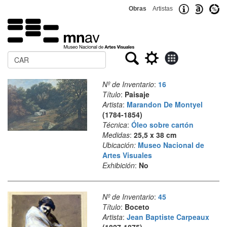
Obras
Artistas
Buscar
Nº de Inventario
:
16
Título
:
Paisaje
Artista
:
Marandon De Montyel
(1784-1854)
Técnica
:
Óleo sobre cartón
Medidas
:
25,5 x 38 cm
Ubicación:
Museo Nacional de
Artes Visuales
Exhibición
:
No
Nº de Inventario
:
45
Título
:
Boceto
Artista
:
Jean Baptiste Carpeaux