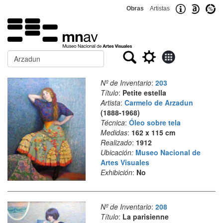
Obras
Artistas
Buscar
Nº de Inventario
:
203
Título
:
Petite estella
Artista
:
Carmelo de Arzadun
(1888-1968)
Técnica
:
Óleo sobre tela
Medidas
:
162 x 115 cm
Realizado
:
1912
Ubicación:
Museo Nacional de
Artes Visuales
Exhibición
:
No
Nº de Inventario
:
208
Título
:
La parisienne