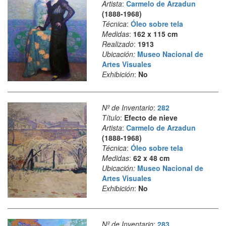
Artista
:
Carmelo de Arzadun
(1888-1968)
Técnica
:
Óleo sobre tela
Medidas
:
162 x 115 cm
Realizado
:
1913
Ubicación:
Museo Nacional de
Artes Visuales
Exhibición
:
No
Nº de Inventario
:
282
Título
:
Efecto de nieve
Artista
:
Carmelo de Arzadun
(1888-1968)
Técnica
:
Óleo sobre tela
Medidas
:
62 x 48 cm
Ubicación:
Museo Nacional de
Artes Visuales
Exhibición
:
No
Nº de Inventario
:
283