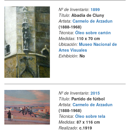
Nº de Inventario
:
1899
Título
:
Abadía de Cluny
Artista
:
Carmelo de Arzadun
(1888-1968)
Técnica
:
Óleo sobre cartón
Medidas
:
110 x 70 cm
Ubicación:
Museo Nacional de
Artes Visuales
Exhibición
:
No
Nº de Inventario
:
2015
Título
:
Partido de fútbol
Artista
:
Carmelo de Arzadun
(1888-1968)
Técnica
:
Óleo sobre tela
Medidas
:
87 x 116 cm
Realizado
:
c.1919