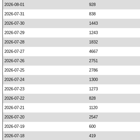
2026-08-01
928
2026-07-31
838
2026-07-30
1443
2026-07-29
1243
2026-07-28
1832
2026-07-27
4667
2026-07-26
2751
2026-07-25
2786
2026-07-24
1300
2026-07-23
1273
2026-07-22
828
2026-07-21
1120
2026-07-20
2547
2026-07-19
600
2026-07-18
419