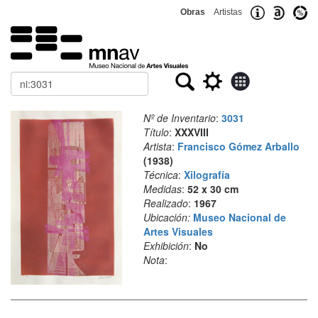
Obras
Artistas
Buscar
Nº de Inventario
:
3031
Título
:
XXXVIII
Artista
:
Francisco Gómez Arballo
(1938)
Técnica
:
Xilografía
Medidas
:
52 x 30 cm
Realizado
:
1967
Ubicación:
Museo Nacional de
Artes Visuales
Exhibición
:
No
Nota
: