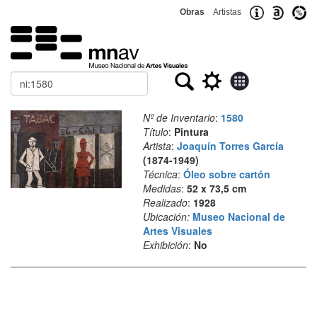
Obras
Artistas
Buscar
Nº de Inventario
:
1580
Título
:
Pintura
Artista
:
Joaquín Torres García
(1874-1949)
Técnica
:
Óleo sobre cartón
Medidas
:
52 x 73,5 cm
Realizado
:
1928
Ubicación:
Museo Nacional de
Artes Visuales
Exhibición
:
No