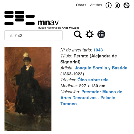
Obras
Artistas
Buscar
Nº de Inventario
:
1043
Título
:
Retrato (Alejandra de
Signorini)
Artista
:
Joaquin Sorolla y Bastida
(1863-1923)
Técnica
:
Óleo sobre tela
Medidas
:
227 x 130 cm
Ubicación:
Prestado: Museo de
Artes Decorativas - Palacio
Taranco