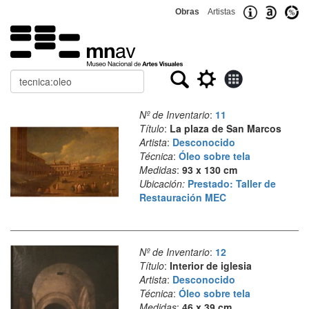
Obras
Artistas
Buscar
Nº de Inventario
:
11
Título
:
La plaza de San Marcos
Artista
:
Desconocido
Técnica
:
Óleo sobre tela
Medidas
:
93 x 130 cm
Ubicación:
Prestado: Taller de
Restauración MEC
Nº de Inventario
:
12
Título
:
Interior de iglesia
Artista
:
Desconocido
Técnica
:
Óleo sobre tela
Medidas
:
46 x 39 cm