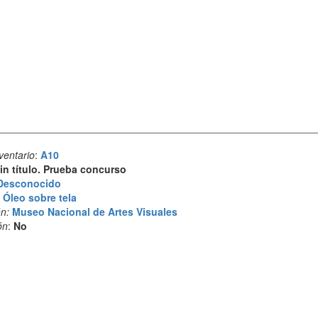
ventario
:
A10
in título. Prueba concurso
Desconocido
:
Óleo sobre tela
n:
Museo Nacional de Artes Visuales
ón
:
No