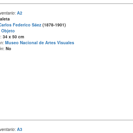
ventario
:
A2
aleta
Carlos Federico Sáez
(1878-1901)
:
Objeto
s
:
34 x 50 cm
n:
Museo Nacional de Artes Visuales
ón
:
No
ventario
:
A3