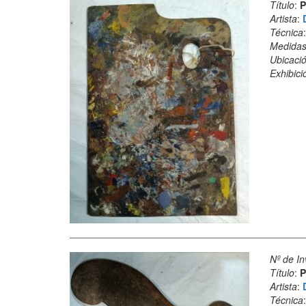
Título
:
P
Artista
:
Técnica
Medida
Ubicació
Exhibici
Nº de In
Título
:
P
Artista
:
Técnica