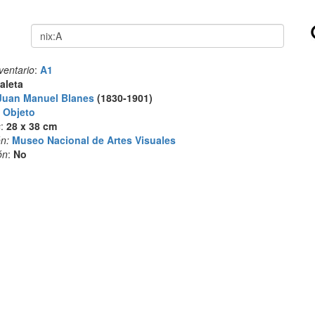
Buscar
ventario
:
A1
aleta
Juan Manuel Blanes
(1830-1901)
:
Objeto
s
:
28 x 38 cm
n:
Museo Nacional de Artes Visuales
ón
:
No