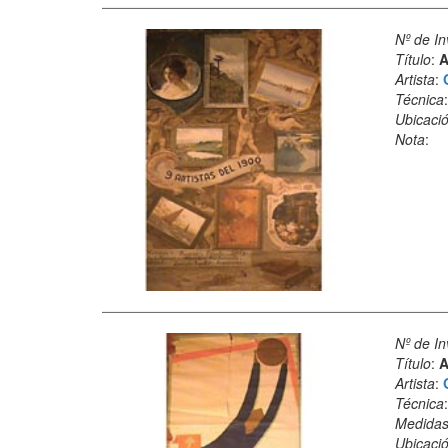
Nº de In
Título
:
A
Artista
:
Técnica
Ubicació
Nota
:
Nº de In
Título
:
A
Artista
:
Técnica
Medida
Ubicació