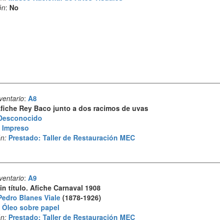
ón
:
No
ventario
:
A8
fiche Rey Baco junto a dos racimos de uvas
Desconocido
:
Impreso
n:
Prestado: Taller de Restauración MEC
ventario
:
A9
in título. Afiche Carnaval 1908
Pedro Blanes Viale
(1878-1926)
:
Óleo sobre papel
n:
Prestado: Taller de Restauración MEC