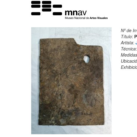
Nº de In
Título
:
P
Artista
:
Técnica
Medida
Ubicació
Exhibici