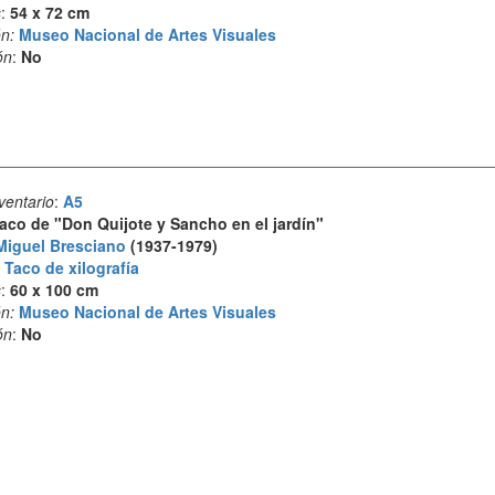
s
:
54 x 72 cm
n:
Museo Nacional de Artes Visuales
ón
:
No
ventario
:
A5
aco de "Don Quijote y Sancho en el jardín"
Miguel Bresciano
(1937-1979)
:
Taco de xilografía
s
:
60 x 100 cm
n:
Museo Nacional de Artes Visuales
ón
:
No