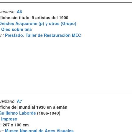
ventario
:
A6
fiche sin título. 9 artistas del 1900
Orestes Acquarone (p) y otros (Grupo)
:
Óleo sobre tela
n:
Prestado: Taller de Restauración MEC
ventario
:
A7
fiche del mundial 1930 en alemán
Guillermo Laborde
(1886-1940)
:
Impreso
s
:
207 x 100 cm
n:
Museo Nacional de Artes Visuales