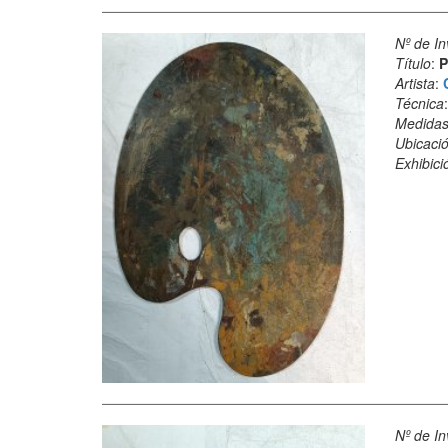
Nº de In
Título
:
P
Artista
:
Técnica
Medida
Ubicació
Exhibici
Nº de In