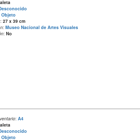
aleta
Desconocido
:
Objeto
s
:
27 x 39 cm
n:
Museo Nacional de Artes Visuales
ón
:
No
ventario
:
A4
aleta
Desconocido
:
Objeto