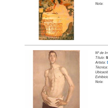
Nota
:
Nº de In
Título
:
S
Artista
:
Técnica
Ubicació
Exhibici
Nota
: