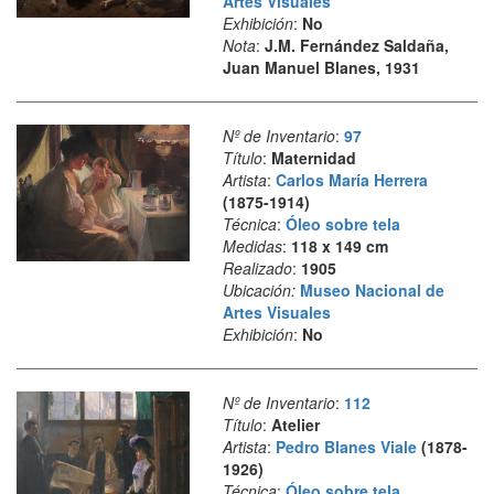
Artes Visuales
Exhibición
:
No
Nota
:
J.M. Fernández Saldaña,
Juan Manuel Blanes, 1931
Nº de Inventario
:
97
Título
:
Maternidad
Artista
:
Carlos María Herrera
(1875-1914)
Técnica
:
Óleo sobre tela
Medidas
:
118 x 149 cm
Realizado
:
1905
Ubicación:
Museo Nacional de
Artes Visuales
Exhibición
:
No
Nº de Inventario
:
112
Título
:
Atelier
Artista
:
Pedro Blanes Viale
(1878-
1926)
Técnica
:
Óleo sobre tela