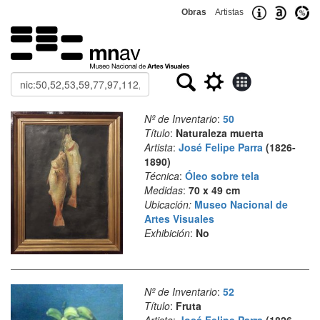
Obras
Artistas
Buscar
Nº de Inventario
:
50
Título
:
Naturaleza muerta
Artista
:
José Felipe Parra
(1826-
1890)
Técnica
:
Óleo sobre tela
Medidas
:
70 x 49 cm
Ubicación:
Museo Nacional de
Artes Visuales
Exhibición
:
No
Nº de Inventario
:
52
Título
:
Fruta
Artista
:
José Felipe Parra
(1826-