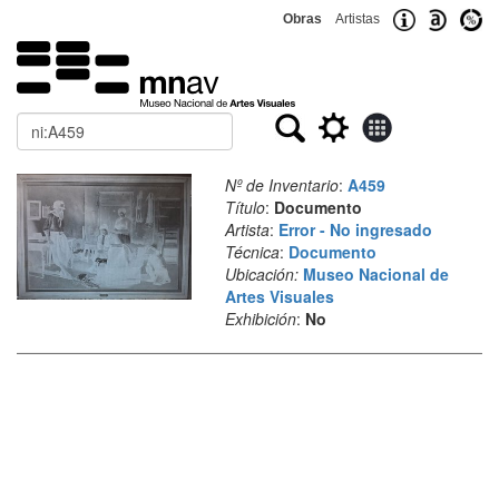
Obras
Artistas
Buscar
Nº de Inventario
:
A459
Título
:
Documento
Artista
:
Error - No ingresado
Técnica
:
Documento
Ubicación:
Museo Nacional de
Artes Visuales
Exhibición
:
No