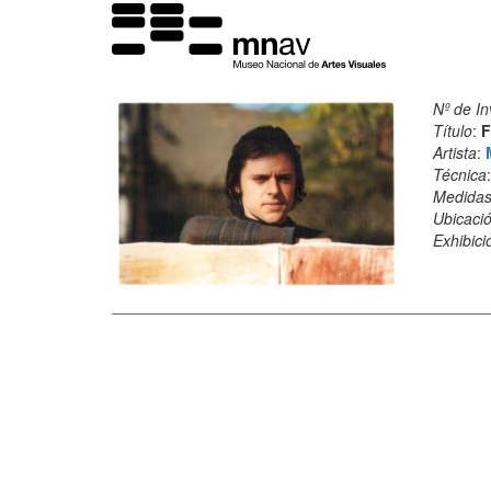
Nº de In
Título
:
F
Artista
:
Técnica
Medida
Ubicació
Exhibici