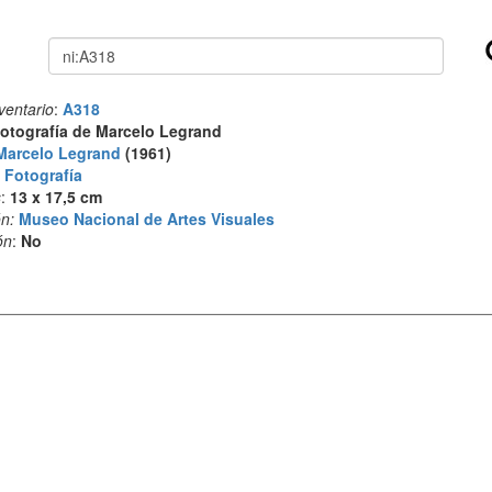
Buscar
ventario
:
A318
otografía de Marcelo Legrand
Marcelo Legrand
(1961)
:
Fotografía
s
:
13 x 17,5 cm
n:
Museo Nacional de Artes Visuales
ón
:
No