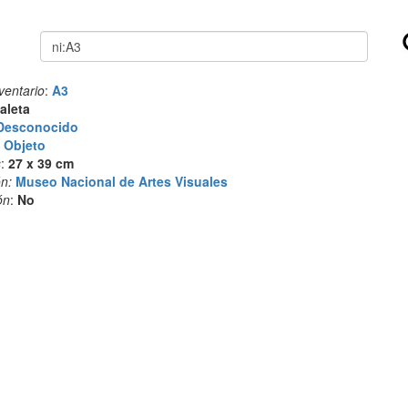
Buscar
ventario
:
A3
aleta
Desconocido
:
Objeto
s
:
27 x 39 cm
n:
Museo Nacional de Artes Visuales
ón
:
No