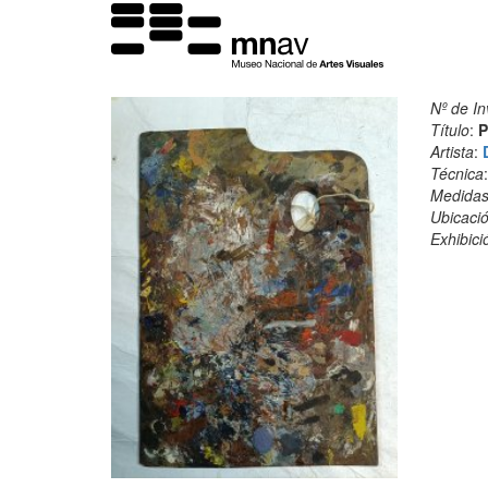
Nº de In
Título
:
P
Artista
:
Técnica
Medida
Ubicació
Exhibici