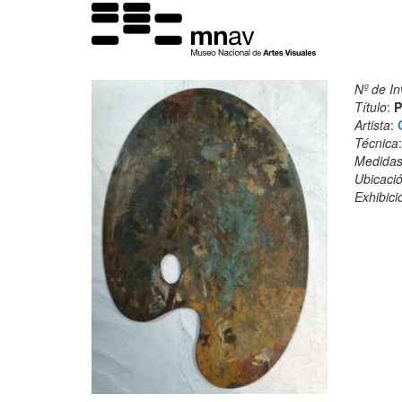
Nº de In
Título
:
P
Artista
:
Técnica
Medida
Ubicació
Exhibici