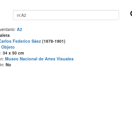
Buscar
ventario
:
A2
aleta
Carlos Federico Sáez
(1878-1901)
:
Objeto
s
:
34 x 50 cm
n:
Museo Nacional de Artes Visuales
ón
:
No