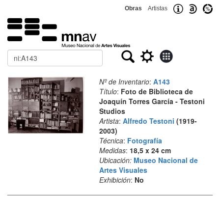
Obras
Artistas
Buscar
Nº de Inventario
:
A143
Título
:
Foto de Biblioteca de
Joaquín Torres García - Testoni
Studios
Artista
:
Alfredo Testoni
(1919-
2003)
Técnica
:
Fotografía
Medidas
:
18,5 x 24 cm
Ubicación:
Museo Nacional de
Artes Visuales
Exhibición
:
No