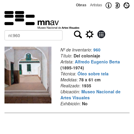
Obras
Artistas
Buscar
Nº de Inventario
:
960
Título
:
Del coloniaje
Artista
:
Alfredo Eugenio Berta
(1895-1974)
Técnica
:
Óleo sobre tela
Medidas
:
78 x 61 cm
Realizado
:
1935
Ubicación:
Museo Nacional de
Artes Visuales
Exhibición
:
No