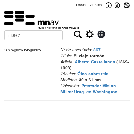
Obras
Artistas
Buscar
Nº de Inventario
:
867
Sin registro fotográfico
Título
:
El viejo torreón
Artista
:
Alberto Castellanos
(1869-
1908)
Técnica
:
Óleo sobre tela
Medidas
:
39 x 61 cm
Ubicación:
Prestado: Misión
Militar Urug. en Washington