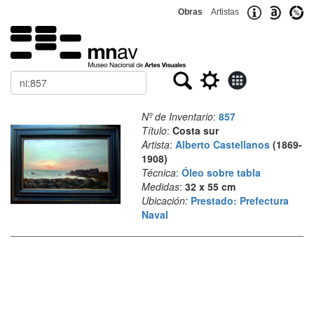
Obras
Artistas
Buscar
Nº de Inventario
:
857
Título
:
Costa sur
Artista
:
Alberto Castellanos
(1869-
1908)
Técnica
:
Óleo sobre tabla
Medidas
:
32 x 55 cm
Ubicación:
Prestado: Prefectura
Naval