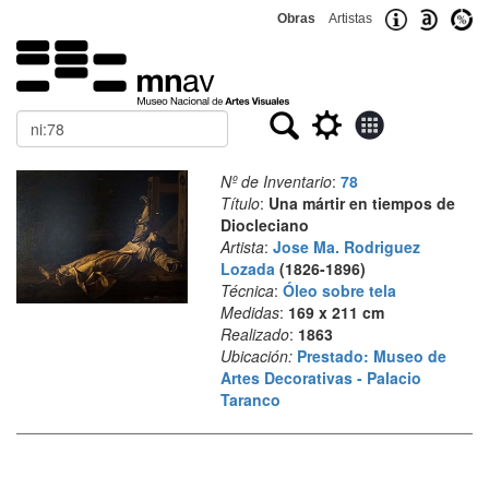
Obras
Artistas
Buscar
Nº de Inventario
:
78
Título
:
Una mártir en tiempos de
Diocleciano
Artista
:
Jose Ma. Rodriguez
Lozada
(1826-1896)
Técnica
:
Óleo sobre tela
Medidas
:
169 x 211 cm
Realizado
:
1863
Ubicación:
Prestado: Museo de
Artes Decorativas - Palacio
Taranco