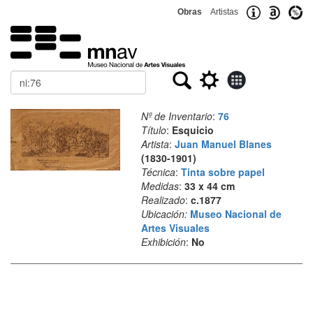
Obras
Artistas
Buscar
Nº de Inventario
:
76
Título
:
Esquicio
Artista
:
Juan Manuel Blanes
(1830-1901)
Técnica
:
Tinta sobre papel
Medidas
:
33 x 44 cm
Realizado
:
c.1877
Ubicación:
Museo Nacional de
Artes Visuales
Exhibición
:
No