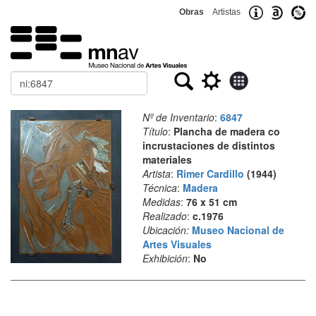
Obras
Artistas
Buscar
Nº de Inventario
:
6847
Título
:
Plancha de madera co
incrustaciones de distintos
materiales
Artista
:
Rimer Cardillo
(1944)
Técnica
:
Madera
Medidas
:
76 x 51 cm
Realizado
:
c.1976
Ubicación:
Museo Nacional de
Artes Visuales
Exhibición
:
No