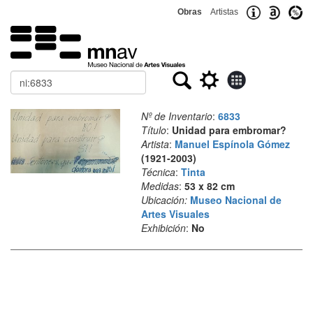
Obras
Artistas
Buscar
Nº de Inventario
:
6833
Título
:
Unidad para embromar?
Artista
:
Manuel Espínola Gómez
(1921-2003)
Técnica
:
Tinta
Medidas
:
53 x 82 cm
Ubicación:
Museo Nacional de
Artes Visuales
Exhibición
:
No