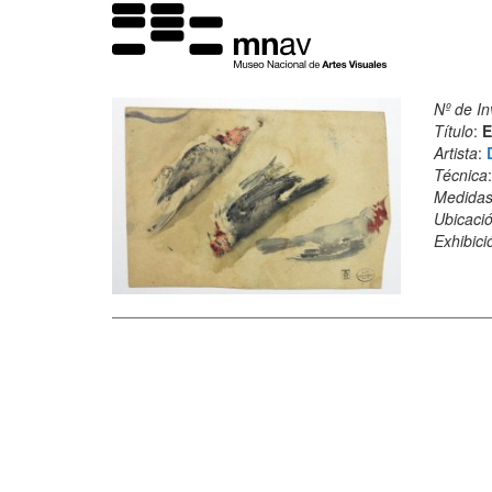
Nº de In
Título
:
E
Artista
:
Técnica
Medida
Ubicació
Exhibici