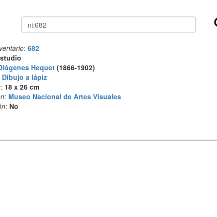
Buscar
ventario
:
682
studio
Diógenes Hequet
(1866-1902)
:
Dibujo a lápiz
s
:
18 x 26 cm
n:
Museo Nacional de Artes Visuales
ón
:
No