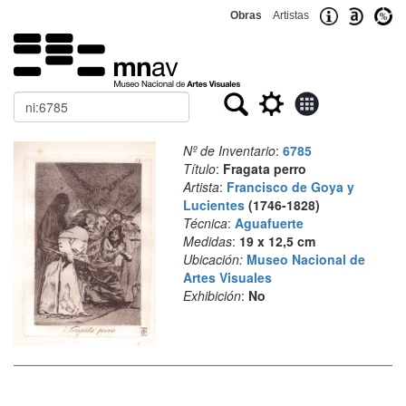
Obras
Artistas
Buscar
Nº de Inventario
:
6785
Título
:
Fragata perro
Artista
:
Francisco de Goya y
Lucientes
(1746-1828)
Técnica
:
Aguafuerte
Medidas
:
19 x 12,5 cm
Ubicación:
Museo Nacional de
Artes Visuales
Exhibición
:
No